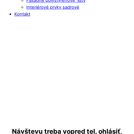
Fasádne polystyrénové lišty
Interiérové prvky sadrové
Kontakt
Close
Close
Menu
Cart
Návštevu treba vopred tel. ohlásiť,