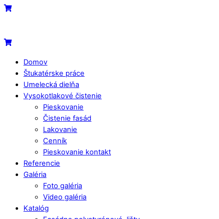
Skip
Menu
Cart
to
content
Cart
Domov
Štukatérske práce
Umelecká dielňa
Vysokotlakové čistenie
Pieskovanie
Čistenie fasád
Lakovanie
Cenník
Pieskovanie kontakt
Referencie
Galéria
Foto galéria
Video galéria
Katalóg