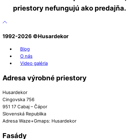
priestory nefungujú ako predajňa.
1992-2026 ©️Husardekor
Blog
O nás
Video galéria
Adresa výrobné priestory
Husardekor
Cingovska 756
951 17 Cabaj – Čápor
Slovenská Republika
Adresa Waze+Gmaps: Husardekor
Fasády