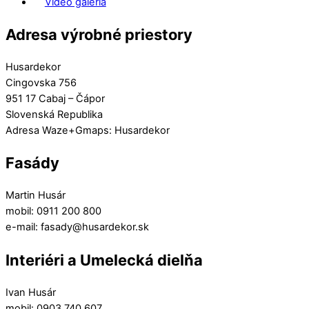
Video galéria
Adresa výrobné priestory
Husardekor
Cingovska 756
951 17 Cabaj – Čápor
Slovenská Republika
Adresa Waze+Gmaps: Husardekor
Fasády
Martin Husár
mobil: 0911 200 800
e-mail: fasady@husardekor.sk
Interiéri a Umelecká dielňa
Ivan Husár
mobil: 0903 740 607