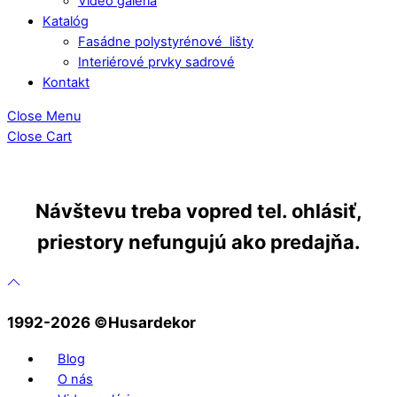
Video galéria
Katalóg
Fasádne polystyrénové lišty
Interiérové prvky sadrové
Kontakt
Close Menu
Close Cart
Návštevu treba vopred tel. ohlásiť,
priestory nefungujú ako predajňa.
1992-2026 ©️Husardekor
Blog
O nás