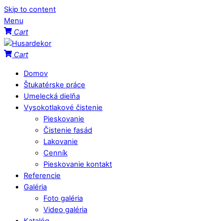
Skip to content
Menu
Cart
Cart
Domov
Štukatérske práce
Umelecká dielňa
Vysokotlakové čistenie
Pieskovanie
Čistenie fasád
Lakovanie
Cenník
Pieskovanie kontakt
Referencie
Galéria
Foto galéria
Video galéria
Katalóg