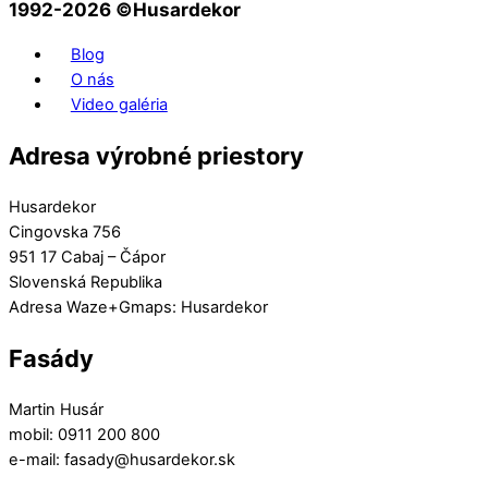
1992-2026 ©️Husardekor
Blog
O nás
Video galéria
Adresa výrobné priestory
Husardekor
Cingovska 756
951 17 Cabaj – Čápor
Slovenská Republika
Adresa Waze+Gmaps: Husardekor
Fasády
Martin Husár
mobil: 0911 200 800
e-mail: fasady@husardekor.sk