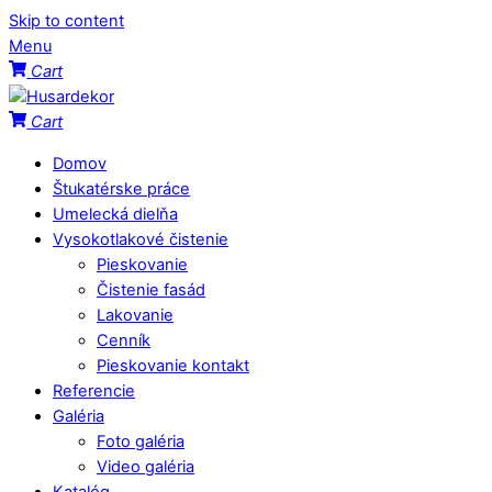
Skip to content
Menu
Cart
Cart
Domov
Štukatérske práce
Umelecká dielňa
Vysokotlakové čistenie
Pieskovanie
Čistenie fasád
Lakovanie
Cenník
Pieskovanie kontakt
Referencie
Galéria
Foto galéria
Video galéria
Katalóg