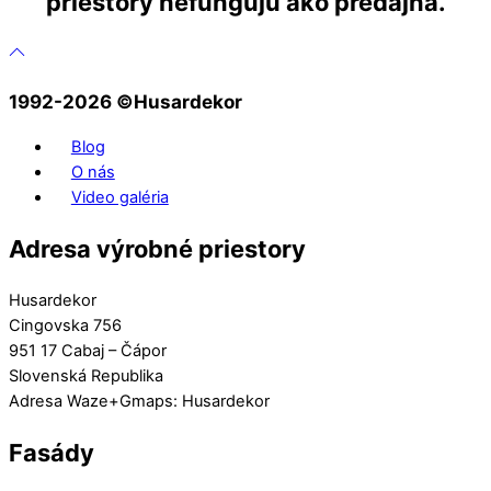
priestory nefungujú ako predajňa.
1992-2026 ©️Husardekor
Blog
O nás
Video galéria
Adresa výrobné priestory
Husardekor
Cingovska 756
951 17 Cabaj – Čápor
Slovenská Republika
Adresa Waze+Gmaps: Husardekor
Fasády