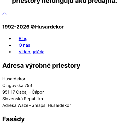
priestory nefungujú ako predajňa.
1992-2026 ©️Husardekor
Blog
O nás
Video galéria
Adresa výrobné priestory
Husardekor
Cingovska 756
951 17 Cabaj – Čápor
Slovenská Republika
Adresa Waze+Gmaps: Husardekor
Fasády