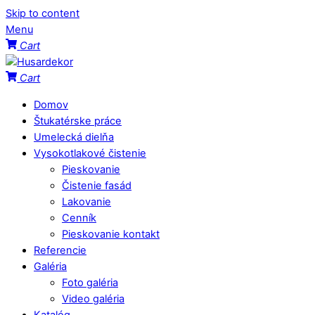
Skip to content
Menu
Cart
Cart
Domov
Štukatérske práce
Umelecká dielňa
Vysokotlakové čistenie
Pieskovanie
Čistenie fasád
Lakovanie
Cenník
Pieskovanie kontakt
Referencie
Galéria
Foto galéria
Video galéria
Katalóg