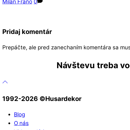
Milan Fraňo
0
Pridaj komentár
Prepáčte, ale pred zanechaním komentára sa mu
Návštevu treba vop
1992-2026 ©️Husardekor
Blog
O nás