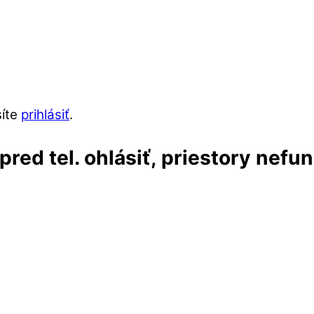
síte
prihlásiť
.
red tel. ohlásiť, priestory nefu