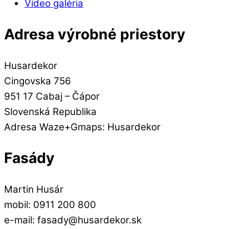
Video galéria
Adresa výrobné priestory
Husardekor
Cingovska 756
951 17 Cabaj – Čápor
Slovenská Republika
Adresa Waze+Gmaps: Husardekor
Fasády
Martin Husár
mobil: 0911 200 800
e-mail: fasady@husardekor.sk