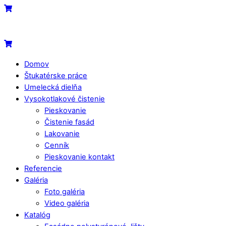
Skip
Menu
Cart
to
content
Cart
Domov
Štukatérske práce
Umelecká dielňa
Vysokotlakové čistenie
Pieskovanie
Čistenie fasád
Lakovanie
Cenník
Pieskovanie kontakt
Referencie
Galéria
Foto galéria
Video galéria
Katalóg