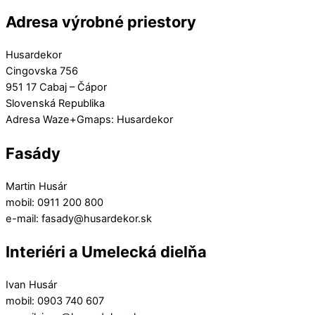
Adresa výrobné priestory
Husardekor
Cingovska 756
951 17 Cabaj – Čápor
Slovenská Republika
Adresa Waze+Gmaps: Husardekor
Fasády
Martin Husár
mobil: 0911 200 800
e-mail: fasady@husardekor.sk
Interiéri a Umelecká dielňa
Ivan Husár
mobil: 0903 740 607