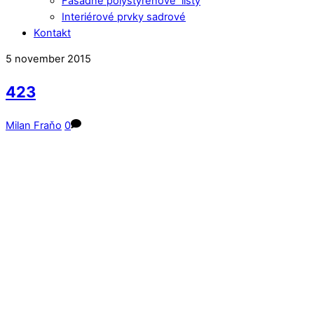
Fasádne polystyrénové lišty
Interiérové prvky sadrové
Kontakt
Close
Close
5
november
2015
Menu
Cart
423
Milan Fraňo
0