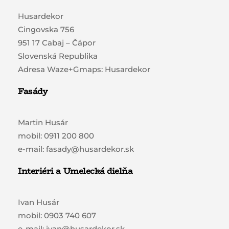
Husardekor
Cingovska 756
951 17 Cabaj – Čápor
Slovenská Republika
Adresa Waze+Gmaps: Husardekor
Fasády
Martin Husár
mobil: 0911 200 800
e-mail: fasady@husardekor.sk
Interiéri a Umelecká dielňa
Ivan Husár
mobil: 0903 740 607
e-mail: ivan@husardekor.sk