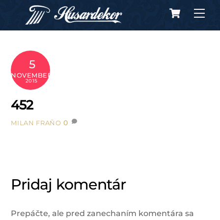
Cart
Skip
Me
to
content
5
NOVEMBER
2015
452
0
MILAN FRAŇO
Pridaj komentár
Prepáčte, ale pred zanechaním komentára sa