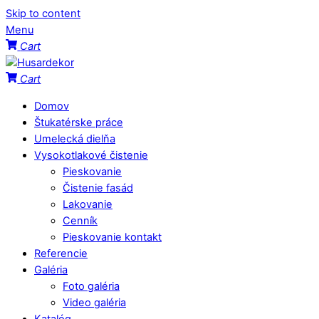
Skip to content
Menu
Cart
Cart
Domov
Štukatérske práce
Umelecká dielňa
Vysokotlakové čistenie
Pieskovanie
Čistenie fasád
Lakovanie
Cenník
Pieskovanie kontakt
Referencie
Galéria
Foto galéria
Video galéria
Katalóg