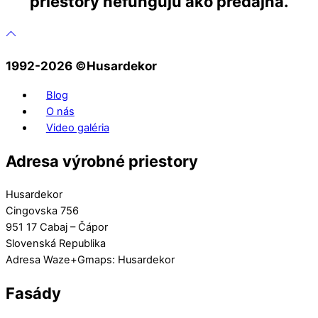
priestory nefungujú ako predajňa.
1992-2026 ©️Husardekor
Blog
O nás
Video galéria
Adresa výrobné priestory
Husardekor
Cingovska 756
951 17 Cabaj – Čápor
Slovenská Republika
Adresa Waze+Gmaps: Husardekor
Fasády