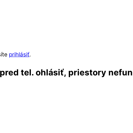
síte
prihlásiť
.
red tel. ohlásiť, priestory nefu