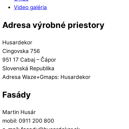
Video galéria
Adresa výrobné priestory
Husardekor
Cingovska 756
951 17 Cabaj – Čápor
Slovenská Republika
Adresa Waze+Gmaps: Husardekor
Fasády
Martin Husár
mobil: 0911 200 800