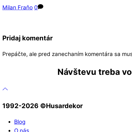
Milan Fraňo
0
Pridaj komentár
Prepáčte, ale pred zanechaním komentára sa mu
Návštevu treba vop
1992-2026 ©️Husardekor
Blog
O nás