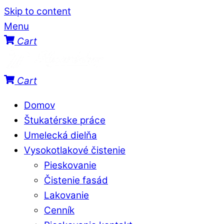
Skip to content
Menu
Cart
Cart
Domov
Štukatérske práce
Umelecká dielňa
Vysokotlakové čistenie
Pieskovanie
Čistenie fasád
Lakovanie
Cenník