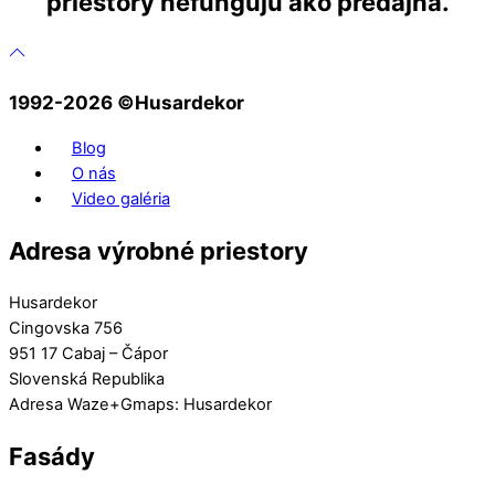
priestory nefungujú ako predajňa.
1992-2026 ©️Husardekor
Blog
O nás
Video galéria
Adresa výrobné priestory
Husardekor
Cingovska 756
951 17 Cabaj – Čápor
Slovenská Republika
Adresa Waze+Gmaps: Husardekor
Fasády