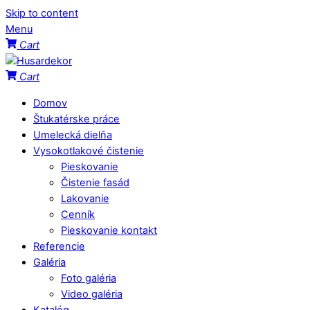
Skip to content
Menu
Cart
Cart
Domov
Štukatérske práce
Umelecká dielňa
Vysokotlakové čistenie
Pieskovanie
Čistenie fasád
Lakovanie
Cenník
Pieskovanie kontakt
Referencie
Galéria
Foto galéria
Video galéria
Katalóg