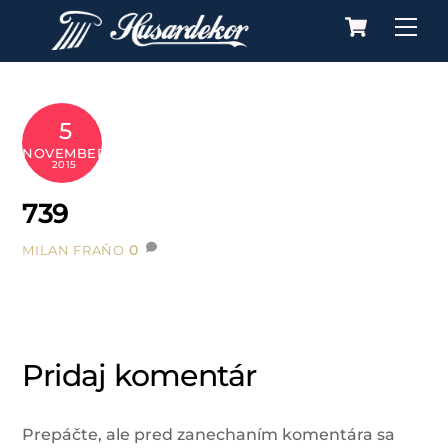
Cart
Skip
Me
to
content
5
NOVEMBER
2015
739
0
MILAN FRAŇO
Pridaj komentár
Prepáčte, ale pred zanechaním komentára sa