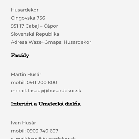
Husardekor
Cingovska 756
951 17 Cabaj – Čápor
Slovenská Republika
Adresa Waze+Gmaps: Husardekor
Fasády
Martin Husár
mobil: 0911 200 800
e-mail: fasady@husardekor.sk
Interiéri a Umelecká dielňa
Ivan Husár
mobil: 0903 740 607
e-mail: ivan@husardekor.sk