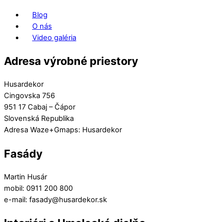
Blog
O nás
Video galéria
Adresa výrobné priestory
Husardekor
Cingovska 756
951 17 Cabaj – Čápor
Slovenská Republika
Adresa Waze+Gmaps: Husardekor
Fasády
Martin Husár
mobil: 0911 200 800
e-mail: fasady@husardekor.sk