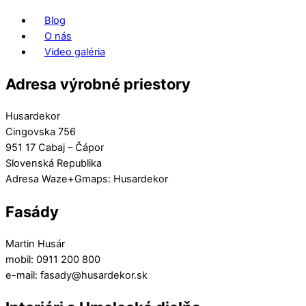
Blog
O nás
Video galéria
Adresa výrobné priestory
Husardekor
Cingovska 756
951 17 Cabaj – Čápor
Slovenská Republika
Adresa Waze+Gmaps: Husardekor
Fasády
Martin Husár
mobil: 0911 200 800
e-mail: fasady@husardekor.sk