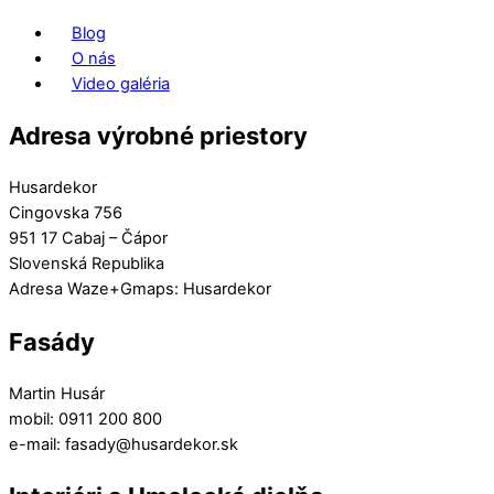
Blog
O nás
Video galéria
Adresa výrobné priestory
Husardekor
Cingovska 756
951 17 Cabaj – Čápor
Slovenská Republika
Adresa Waze+Gmaps: Husardekor
Fasády
Martin Husár
mobil: 0911 200 800
e-mail: fasady@husardekor.sk