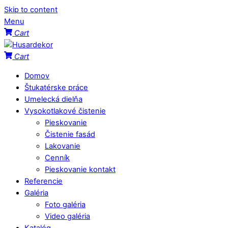
Skip to content
Menu
Cart
Cart
Domov
Štukatérske práce
Umelecká dielňa
Vysokotlakové čistenie
Pieskovanie
Čistenie fasád
Lakovanie
Cenník
Pieskovanie kontakt
Referencie
Galéria
Foto galéria
Video galéria
Katalóg