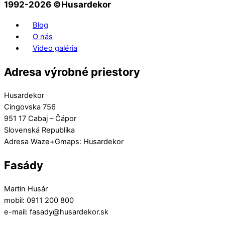
1992-2026 ©️Husardekor
Blog
O nás
Video galéria
Adresa výrobné priestory
Husardekor
Cingovska 756
951 17 Cabaj – Čápor
Slovenská Republika
Adresa Waze+Gmaps: Husardekor
Fasády
Martin Husár
mobil: 0911 200 800
e-mail: fasady@husardekor.sk