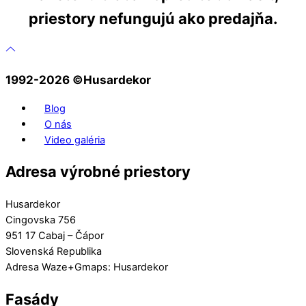
priestory nefungujú ako predajňa.
1992-2026 ©️Husardekor
Blog
O nás
Video galéria
Adresa výrobné priestory
Husardekor
Cingovska 756
951 17 Cabaj – Čápor
Slovenská Republika
Adresa Waze+Gmaps: Husardekor
Fasády