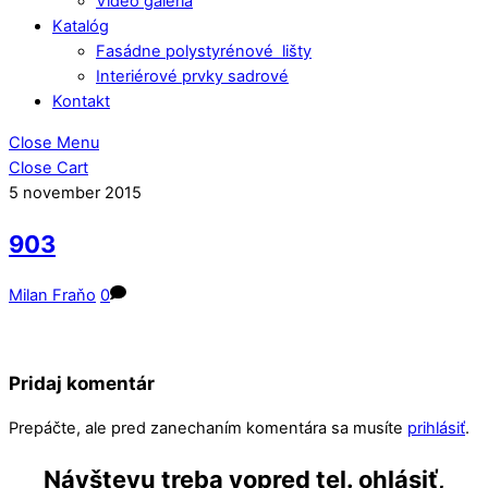
Video galéria
Katalóg
Fasádne polystyrénové lišty
Interiérové prvky sadrové
Kontakt
Close Menu
Close Cart
5
november
2015
903
Milan Fraňo
0
Pridaj komentár
Prepáčte, ale pred zanechaním komentára sa musíte
prihlásiť
.
Návštevu treba vopred tel. ohlásiť,