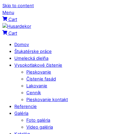
Skip to content
Menu
Cart
Cart
Domov
Štukatérske práce
Umelecká dielňa
Vysokotlakové čistenie
Pieskovanie
Čistenie fasád
Lakovanie
Cenník
Pieskovanie kontakt
Referencie
Galéria
Foto galéria
Video galéria
Katalóg