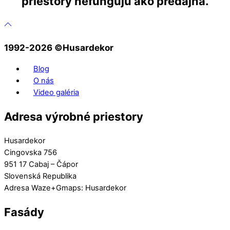
priestory nefungujú ako predajňa.
1992-2026 ©️Husardekor
Blog
O nás
Video galéria
Adresa výrobné priestory
Husardekor
Cingovska 756
951 17 Cabaj – Čápor
Slovenská Republika
Adresa Waze+Gmaps: Husardekor
Fasády