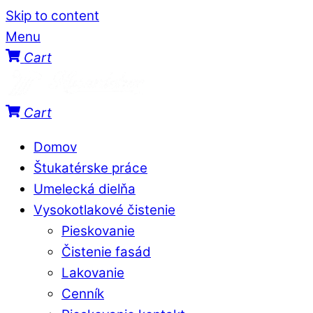
Skip to content
Menu
Cart
Cart
Domov
Štukatérske práce
Umelecká dielňa
Vysokotlakové čistenie
Pieskovanie
Čistenie fasád
Lakovanie
Cenník