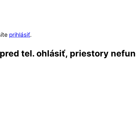
síte
prihlásiť
.
red tel. ohlásiť, priestory nefu