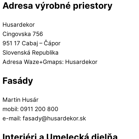
Adresa výrobné priestory
Husardekor
Cingovska 756
951 17 Cabaj – Čápor
Slovenská Republika
Adresa Waze+Gmaps: Husardekor
Fasády
Martin Husár
mobil: 0911 200 800
e-mail: fasady@husardekor.sk
Interiéri a Umelecká dielňa