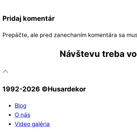
Pridaj komentár
Prepáčte, ale pred zanechaním komentára sa mu
Návštevu treba vop
1992-2026 ©️Husardekor
Blog
O nás
Video galéria