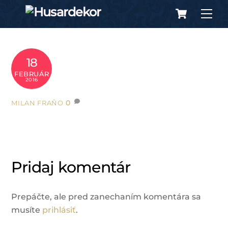
Cart
Skip
Me
to
content
18
FEBRUÁR
2016
0
MILAN FRAŇO
Pridaj komentár
Prepáčte, ale pred zanechaním komentára sa
musíte
prihlásiť
.