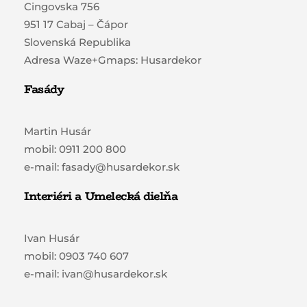
Cingovska 756
951 17 Cabaj – Čápor
Slovenská Republika
Adresa Waze+Gmaps: Husardekor
Fasády
Martin Husár
mobil: 0911 200 800
e-mail: fasady@husardekor.sk
Interiéri a Umelecká dielňa
Ivan Husár
mobil: 0903 740 607
e-mail: ivan@husardekor.sk