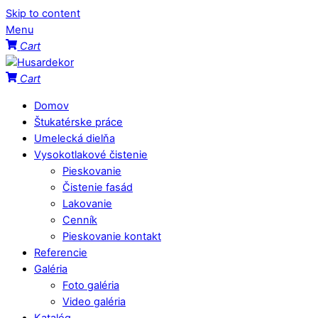
Skip to content
Menu
Cart
Cart
Domov
Štukatérske práce
Umelecká dielňa
Vysokotlakové čistenie
Pieskovanie
Čistenie fasád
Lakovanie
Cenník
Pieskovanie kontakt
Referencie
Galéria
Foto galéria
Video galéria
Katalóg