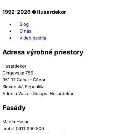
1992-2026 ©️Husardekor
Blog
O nás
Video galéria
Adresa výrobné priestory
Husardekor
Cingovska 756
951 17 Cabaj – Čápor
Slovenská Republika
Adresa Waze+Gmaps: Husardekor
Fasády
Martin Husár
mobil: 0911 200 800