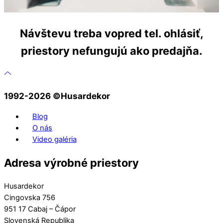
Návštevu treba vopred tel. ohlásiť,
priestory nefungujú ako predajňa.
1992-2026 ©️Husardekor
Blog
O nás
Video galéria
Adresa výrobné priestory
Husardekor
Cingovska 756
951 17 Cabaj – Čápor
Slovenská Republika