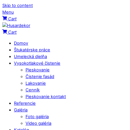
Skip to content
Menu
Cart
Cart
Domov
Štukatérske práce
Umelecká dielňa
Vysokotlakové čistenie
Pieskovanie
Čistenie fasád
Lakovanie
Cenník
Pieskovanie kontakt
Referencie
Galéria
Foto galéria
Video galéria
Katalóg