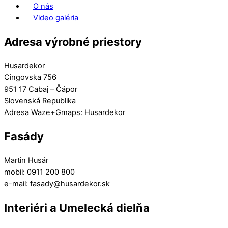
O nás
Video galéria
Adresa výrobné priestory
Husardekor
Cingovska 756
951 17 Cabaj – Čápor
Slovenská Republika
Adresa Waze+Gmaps: Husardekor
Fasády
Martin Husár
mobil: 0911 200 800
e-mail: fasady@husardekor.sk
Interiéri a Umelecká dielňa