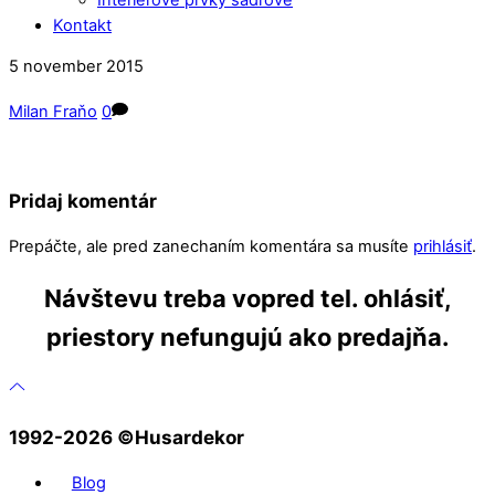
Kontakt
Close
Close
5
november
2015
Menu
Cart
Milan Fraňo
0
Pridaj komentár
Prepáčte, ale pred zanechaním komentára sa musíte
prihlásiť
.
Návštevu treba vopred tel. ohlásiť,
priestory nefungujú ako predajňa.
1992-2026 ©️Husardekor
Blog