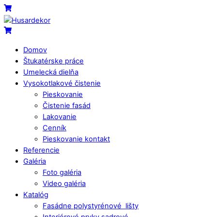
Skip
Menu
Cart
to
content
Cart
Domov
Štukatérske práce
Umelecká dielňa
Vysokotlakové čistenie
Pieskovanie
Čistenie fasád
Lakovanie
Cenník
Pieskovanie kontakt
Referencie
Galéria
Foto galéria
Video galéria
Katalóg
Fasádne polystyrénové lišty
Interiérové prvky sadrové