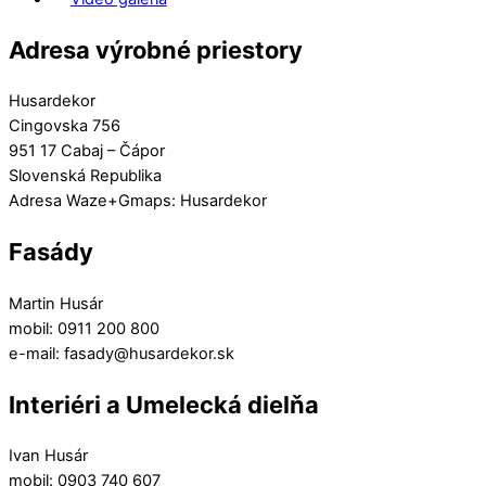
Adresa výrobné priestory
Husardekor
Cingovska 756
951 17 Cabaj – Čápor
Slovenská Republika
Adresa Waze+Gmaps: Husardekor
Fasády
Martin Husár
mobil: 0911 200 800
e-mail: fasady@husardekor.sk
Interiéri a Umelecká dielňa
Ivan Husár
mobil: 0903 740 607