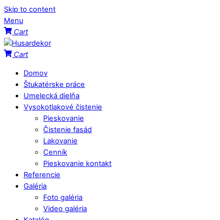
Skip to content
Menu
Cart
Cart
Domov
Štukatérske práce
Umelecká dielňa
Vysokotlakové čistenie
Pieskovanie
Čistenie fasád
Lakovanie
Cenník
Pieskovanie kontakt
Referencie
Galéria
Foto galéria
Video galéria
Katalóg