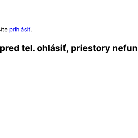
síte
prihlásiť
.
red tel. ohlásiť, priestory nefu