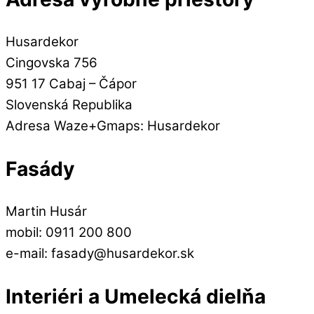
Husardekor
Cingovska 756
951 17 Cabaj – Čápor
Slovenská Republika
Adresa Waze+Gmaps: Husardekor
Fasády
Martin Husár
mobil: 0911 200 800
e-mail: fasady@husardekor.sk
Interiéri a Umelecká dielňa