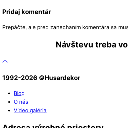
Pridaj komentár
Prepáčte, ale pred zanechaním komentára sa mu
Návštevu treba vop
1992-2026 ©️Husardekor
Blog
O nás
Video galéria
Adresa výrobné priestory