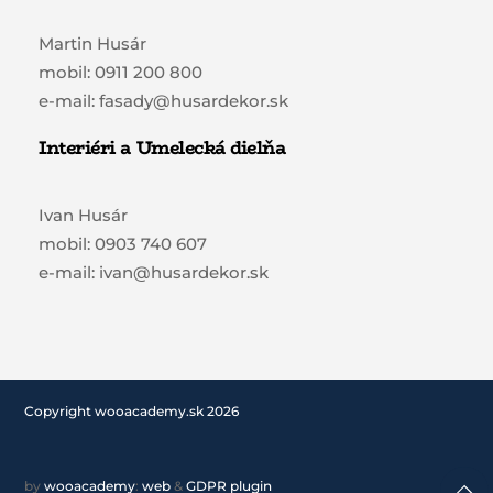
Martin Husár
mobil: 0911 200 800
e-mail: fasady@husardekor.sk
Interiéri a Umelecká dielňa
Ivan Husár
mobil: 0903 740 607
e-mail: ivan@husardekor.sk
Copyright wooacademy.sk 2026
by
wooacademy
:
web
&
GDPR plugin