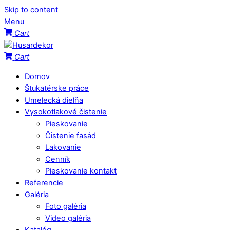
Skip to content
Menu
Cart
Cart
Domov
Štukatérske práce
Umelecká dielňa
Vysokotlakové čistenie
Pieskovanie
Čistenie fasád
Lakovanie
Cenník
Pieskovanie kontakt
Referencie
Galéria
Foto galéria
Video galéria
Katalóg