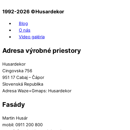
1992-2026 ©️Husardekor
Blog
O nás
Video galéria
Adresa výrobné priestory
Husardekor
Cingovska 756
951 17 Cabaj – Čápor
Slovenská Republika
Adresa Waze+Gmaps: Husardekor
Fasády
Martin Husár
mobil: 0911 200 800