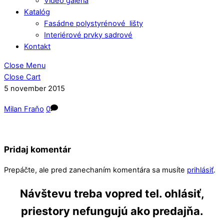
Video galéria
Katalóg
Fasádne polystyrénové lišty
Interiérové prvky sadrové
Kontakt
Close Menu
Close Cart
5
november
2015
Milan Fraňo
0
Pridaj komentár
Prepáčte, ale pred zanechaním komentára sa musíte
prihlásiť
.
Návštevu treba vopred tel. ohlásiť,
priestory nefungujú ako predajňa.