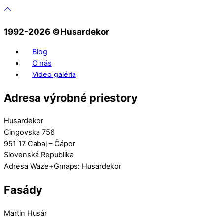
1992-2026 ©️Husardekor
Blog
O nás
Video galéria
Adresa výrobné priestory
Husardekor
Cingovska 756
951 17 Cabaj – Čápor
Slovenská Republika
Adresa Waze+Gmaps: Husardekor
Fasády
Martin Husár