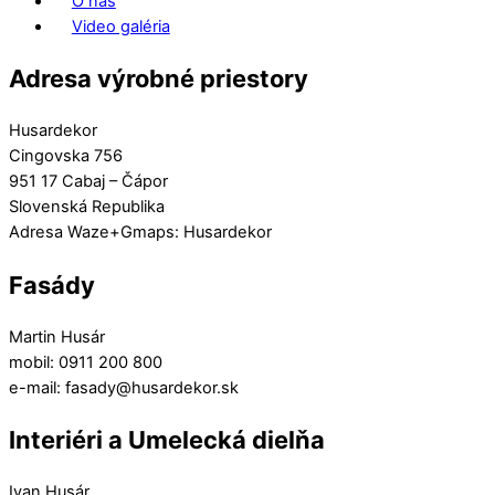
O nás
Video galéria
Adresa výrobné priestory
Husardekor
Cingovska 756
951 17 Cabaj – Čápor
Slovenská Republika
Adresa Waze+Gmaps: Husardekor
Fasády
Martin Husár
mobil: 0911 200 800
e-mail: fasady@husardekor.sk
Interiéri a Umelecká dielňa
Ivan Husár