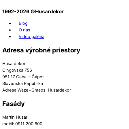
1992-2026 ©️Husardekor
Blog
O nás
Video galéria
Adresa výrobné priestory
Husardekor
Cingovska 756
951 17 Cabaj – Čápor
Slovenská Republika
Adresa Waze+Gmaps: Husardekor
Fasády
Martin Husár
mobil: 0911 200 800