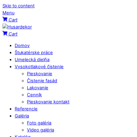
Skip to content
Menu
Cart
Cart
Domov
Štukatérske práce
Umelecká dielňa
Vysokotlakové čistenie
Pieskovanie
Čistenie fasád
Lakovanie
Cenník
Pieskovanie kontakt
Referencie
Galéria
Foto galéria
Video galéria
Katalóg