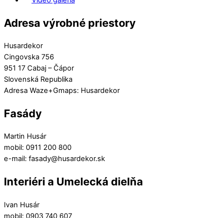
Adresa výrobné priestory
Husardekor
Cingovska 756
951 17 Cabaj – Čápor
Slovenská Republika
Adresa Waze+Gmaps: Husardekor
Fasády
Martin Husár
mobil: 0911 200 800
e-mail: fasady@husardekor.sk
Interiéri a Umelecká dielňa
Ivan Husár
mobil: 0903 740 607