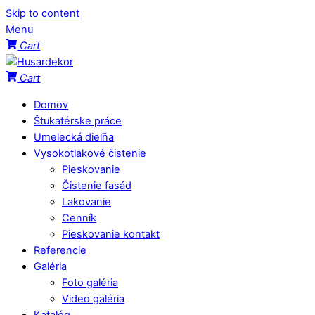
Skip to content
Menu
Cart
Cart
Domov
Štukatérske práce
Umelecká dielňa
Vysokotlakové čistenie
Pieskovanie
Čistenie fasád
Lakovanie
Cenník
Pieskovanie kontakt
Referencie
Galéria
Foto galéria
Video galéria
Katalóg