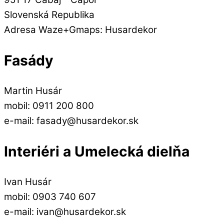
Slovenská Republika
Adresa Waze+Gmaps: Husardekor
Fasády
Martin Husár
mobil: 0911 200 800
e-mail: fasady@husardekor.sk
Interiéri a Umelecká dielňa
Ivan Husár
mobil: 0903 740 607
e-mail: ivan@husardekor.sk