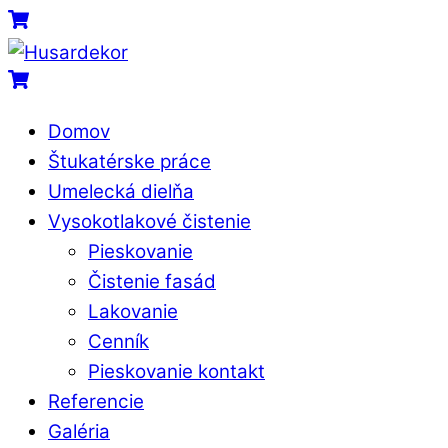
Skip
Menu
Cart
to
content
Cart
Domov
Štukatérske práce
Umelecká dielňa
Vysokotlakové čistenie
Pieskovanie
Čistenie fasád
Lakovanie
Cenník
Pieskovanie kontakt
Referencie
Galéria