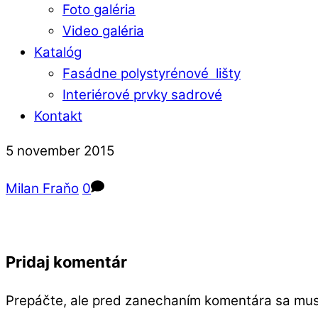
Foto galéria
Video galéria
Katalóg
Fasádne polystyrénové lišty
Interiérové prvky sadrové
Kontakt
Close
Close
5
november
2015
Menu
Cart
Milan Fraňo
0
Pridaj komentár
Prepáčte, ale pred zanechaním komentára sa mu