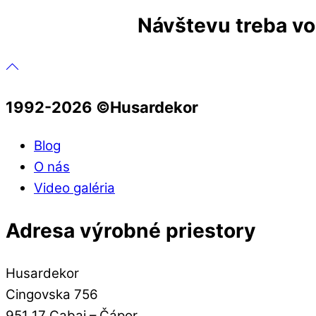
Návštevu treba vop
1992-2026 ©️Husardekor
Blog
O nás
Video galéria
Adresa výrobné priestory
Husardekor
Cingovska 756
951 17 Cabaj – Čápor