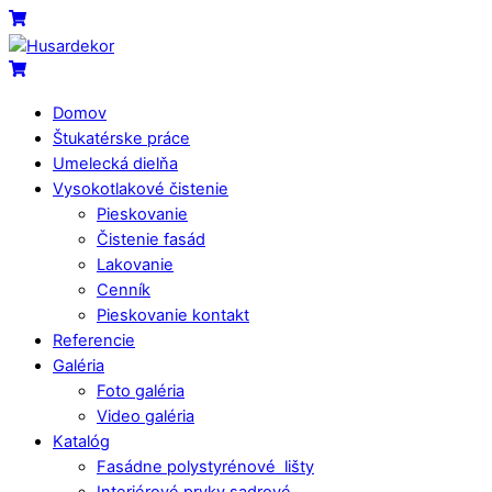
Skip
Menu
Cart
to
content
Cart
Domov
Štukatérske práce
Umelecká dielňa
Vysokotlakové čistenie
Pieskovanie
Čistenie fasád
Lakovanie
Cenník
Pieskovanie kontakt
Referencie
Galéria
Foto galéria
Video galéria
Katalóg
Fasádne polystyrénové lišty
Interiérové prvky sadrové