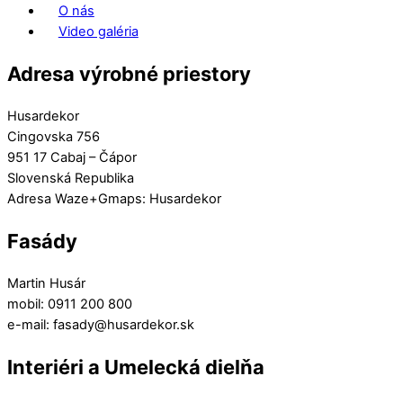
O nás
Video galéria
Adresa výrobné priestory
Husardekor
Cingovska 756
951 17 Cabaj – Čápor
Slovenská Republika
Adresa Waze+Gmaps: Husardekor
Fasády
Martin Husár
mobil: 0911 200 800
e-mail: fasady@husardekor.sk
Interiéri a Umelecká dielňa