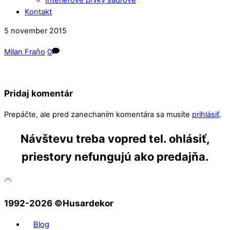
Kontakt
Close
Close
5
november
2015
Menu
Cart
Milan Fraňo
0
Pridaj komentár
Prepáčte, ale pred zanechaním komentára sa musíte
prihlásiť
.
Návštevu treba vopred tel. ohlásiť,
priestory nefungujú ako predajňa.
1992-2026 ©️Husardekor
Blog