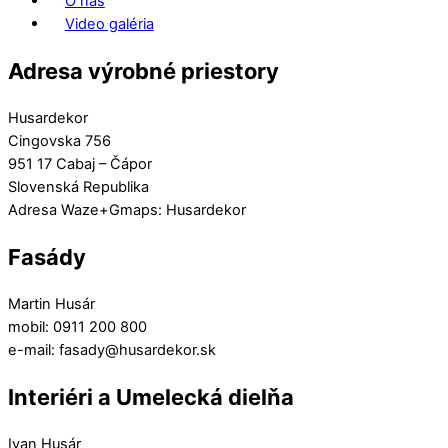
O nás
Video galéria
Adresa výrobné priestory
Husardekor
Cingovska 756
951 17 Cabaj – Čápor
Slovenská Republika
Adresa Waze+Gmaps: Husardekor
Fasády
Martin Husár
mobil: 0911 200 800
e-mail: fasady@husardekor.sk
Interiéri a Umelecká dielňa
Ivan Husár