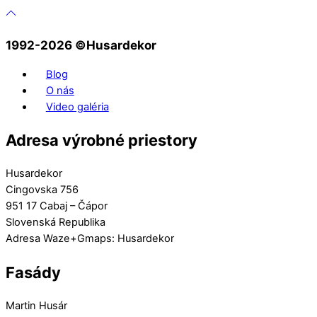
1992-2026 ©️Husardekor
Blog
O nás
Video galéria
Adresa výrobné priestory
Husardekor
Cingovska 756
951 17 Cabaj – Čápor
Slovenská Republika
Adresa Waze+Gmaps: Husardekor
Fasády
Martin Husár