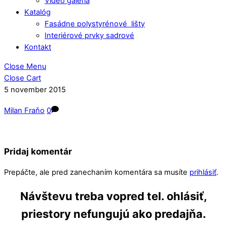
Video galéria
Katalóg
Fasádne polystyrénové lišty
Interiérové prvky sadrové
Kontakt
Close Menu
Close Cart
5
november
2015
Milan Fraňo
0
Pridaj komentár
Prepáčte, ale pred zanechaním komentára sa musíte
prihlásiť
.
Návštevu treba vopred tel. ohlásiť,
priestory nefungujú ako predajňa.