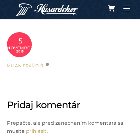
Cart
Skip
Me
to
content
5
NOVEMBER
2015
0
MILAN FRAŇO
Pridaj komentár
Prepáčte, ale pred zanechaním komentára sa
musíte
prihlásiť
.