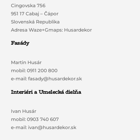
Cingovska 756
951 17 Cabaj – Čápor
Slovenská Republika
Adresa Waze+Gmaps: Husardekor
Fasády
Martin Husár
mobil: 0911 200 800
e-mail: fasady@husardekor.sk
Interiéri a Umelecká dielňa
Ivan Husár
mobil: 0903 740 607
e-mail: ivan@husardekor.sk