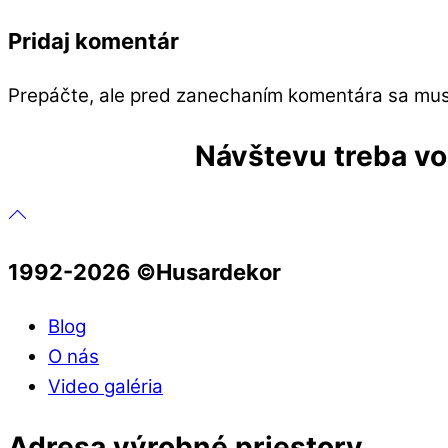
Pridaj komentár
Prepáčte, ale pred zanechaním komentára sa mu
Návštevu treba vop
1992-2026 ©️Husardekor
Blog
O nás
Video galéria
Adresa výrobné priestory