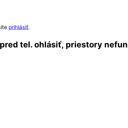
síte
prihlásiť
.
red tel. ohlásiť, priestory nefu