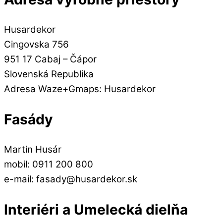
Husardekor
Cingovska 756
951 17 Cabaj – Čápor
Slovenská Republika
Adresa Waze+Gmaps: Husardekor
Fasády
Martin Husár
mobil: 0911 200 800
e-mail: fasady@husardekor.sk
Interiéri a Umelecká dielňa