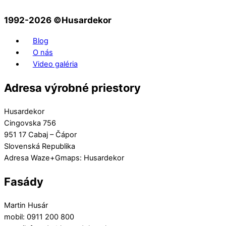
1992-2026 ©️Husardekor
Blog
O nás
Video galéria
Adresa výrobné priestory
Husardekor
Cingovska 756
951 17 Cabaj – Čápor
Slovenská Republika
Adresa Waze+Gmaps: Husardekor
Fasády
Martin Husár
mobil: 0911 200 800