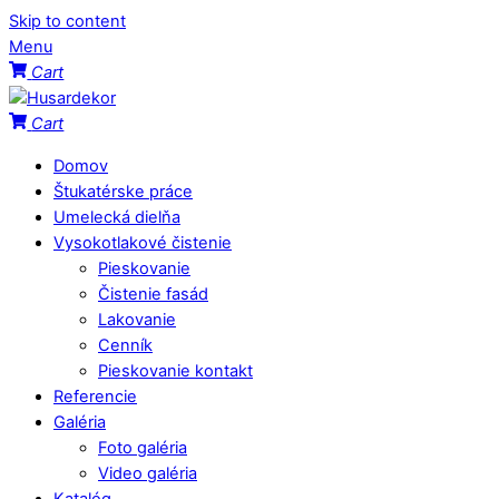
Skip to content
Menu
Cart
Cart
Domov
Štukatérske práce
Umelecká dielňa
Vysokotlakové čistenie
Pieskovanie
Čistenie fasád
Lakovanie
Cenník
Pieskovanie kontakt
Referencie
Galéria
Foto galéria
Video galéria
Katalóg