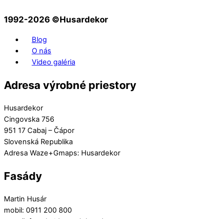
1992-2026 ©️Husardekor
Blog
O nás
Video galéria
Adresa výrobné priestory
Husardekor
Cingovska 756
951 17 Cabaj – Čápor
Slovenská Republika
Adresa Waze+Gmaps: Husardekor
Fasády
Martin Husár
mobil: 0911 200 800