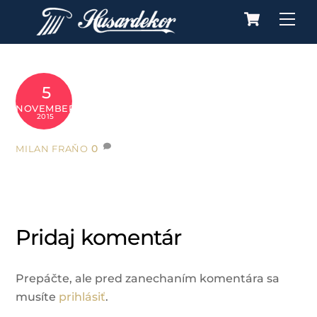
Cart
Skip
Me
to
content
5
NOVEMBER
2015
0
MILAN FRAŇO
Pridaj komentár
Prepáčte, ale pred zanechaním komentára sa
musíte
prihlásiť
.