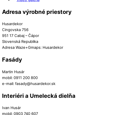
Adresa výrobné priestory
Husardekor
Cingovska 756
951 17 Cabaj – Čápor
Slovenská Republika
Adresa Waze+Gmaps: Husardekor
Fasády
Martin Husár
mobil: 0911 200 800
e-mail: fasady@husardekor.sk
Interiéri a Umelecká dielňa
Ivan Husár
mobil: 0903 740 607