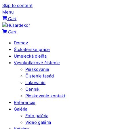
Skip to content
Menu
Cart
Cart
Domov
Štukatérske práce
Umelecká dielňa
Vysokotlakové čistenie
Pieskovanie
Čistenie fasád
Lakovanie
Cenník
Pieskovanie kontakt
Referencie
Galéria
Foto galéria
Video galéria
Katalóg