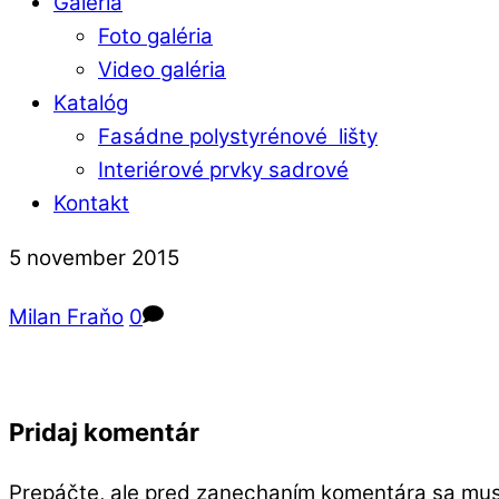
Galéria
Foto galéria
Video galéria
Katalóg
Fasádne polystyrénové lišty
Interiérové prvky sadrové
Kontakt
Close
Close
5
november
2015
Menu
Cart
Milan Fraňo
0
Pridaj komentár
Prepáčte, ale pred zanechaním komentára sa mu