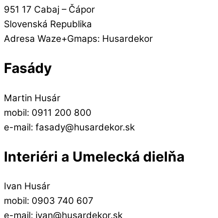
951 17 Cabaj – Čápor
Slovenská Republika
Adresa Waze+Gmaps: Husardekor
Fasády
Martin Husár
mobil: 0911 200 800
e-mail: fasady@husardekor.sk
Interiéri a Umelecká dielňa
Ivan Husár
mobil: 0903 740 607
e-mail: ivan@husardekor.sk