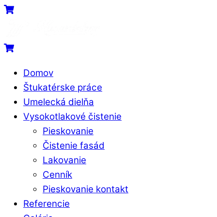
Skip
Menu
Cart
to
content
Cart
Domov
Štukatérske práce
Umelecká dielňa
Vysokotlakové čistenie
Pieskovanie
Čistenie fasád
Lakovanie
Cenník
Pieskovanie kontakt
Referencie