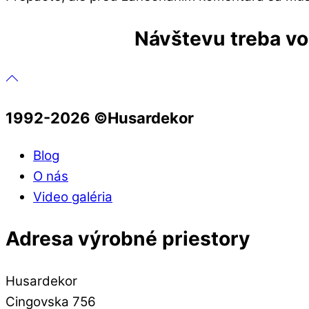
Návštevu treba vop
1992-2026 ©️Husardekor
Blog
O nás
Video galéria
Adresa výrobné priestory
Husardekor
Cingovska 756