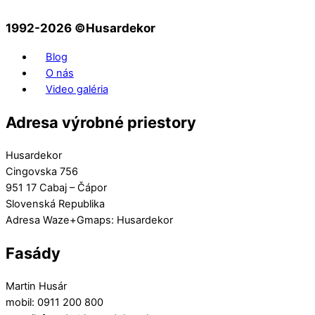
1992-2026 ©️Husardekor
Blog
O nás
Video galéria
Adresa výrobné priestory
Husardekor
Cingovska 756
951 17 Cabaj – Čápor
Slovenská Republika
Adresa Waze+Gmaps: Husardekor
Fasády
Martin Husár
mobil: 0911 200 800