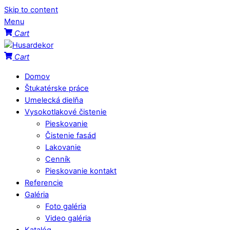
Skip to content
Menu
Cart
Cart
Domov
Štukatérske práce
Umelecká dielňa
Vysokotlakové čistenie
Pieskovanie
Čistenie fasád
Lakovanie
Cenník
Pieskovanie kontakt
Referencie
Galéria
Foto galéria
Video galéria
Katalóg