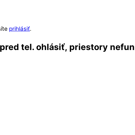
síte
prihlásiť
.
red tel. ohlásiť, priestory nefu