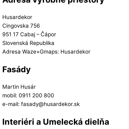
Husardekor
Cingovska 756
951 17 Cabaj – Čápor
Slovenská Republika
Adresa Waze+Gmaps: Husardekor
Fasády
Martin Husár
mobil: 0911 200 800
e-mail: fasady@husardekor.sk
Interiéri a Umelecká dielňa