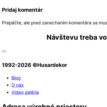
Pridaj komentár
Prepáčte, ale pred zanechaním komentára sa mu
Návštevu treba vop
1992-2026 ©️Husardekor
Blog
O nás
Video galéria
Adresa výrobné priestory