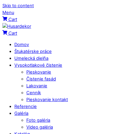
Skip to content
Menu
Cart
Cart
Domov
Štukatérske práce
Umelecká dielňa
Vysokotlakové čistenie
Pieskovanie
Čistenie fasád
Lakovanie
Cenník
Pieskovanie kontakt
Referencie
Galéria
Foto galéria
Video galéria
Katalóg