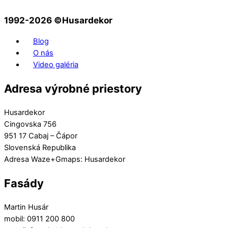
1992-2026 ©️Husardekor
Blog
O nás
Video galéria
Adresa výrobné priestory
Husardekor
Cingovska 756
951 17 Cabaj – Čápor
Slovenská Republika
Adresa Waze+Gmaps: Husardekor
Fasády
Martin Husár
mobil: 0911 200 800