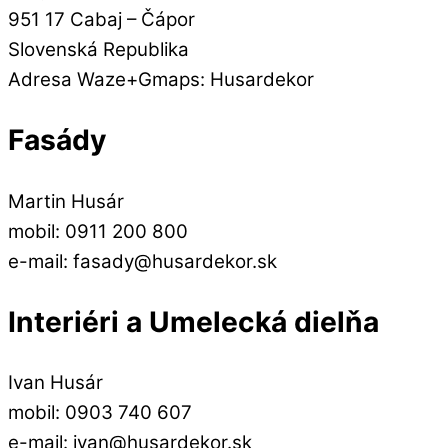
951 17 Cabaj – Čápor
Slovenská Republika
Adresa Waze+Gmaps: Husardekor
Fasády
Martin Husár
mobil: 0911 200 800
e-mail: fasady@husardekor.sk
Interiéri a Umelecká dielňa
Ivan Husár
mobil: 0903 740 607
e-mail: ivan@husardekor.sk