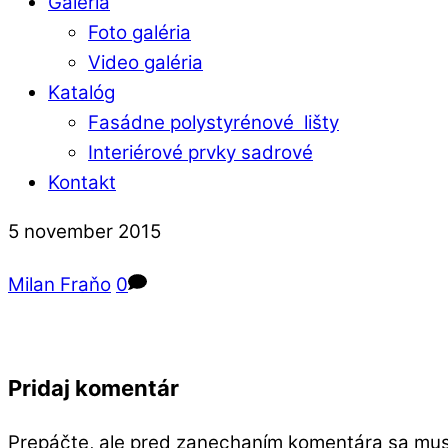
Galéria
Foto galéria
Video galéria
Katalóg
Fasádne polystyrénové lišty
Interiérové prvky sadrové
Kontakt
Close
Close
5
november
2015
Menu
Cart
Milan Fraňo
0
Pridaj komentár
Prepáčte, ale pred zanechaním komentára sa mu