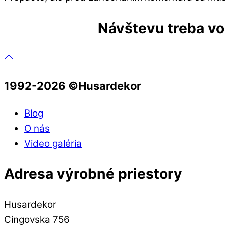
Návštevu treba vop
1992-2026 ©️Husardekor
Blog
O nás
Video galéria
Adresa výrobné priestory
Husardekor
Cingovska 756