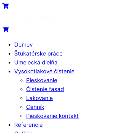
Skip
Menu
Cart
to
content
Cart
Domov
Štukatérske práce
Umelecká dielňa
Vysokotlakové čistenie
Pieskovanie
Čistenie fasád
Lakovanie
Cenník
Pieskovanie kontakt
Referencie