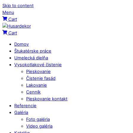
Skip to content
Menu
Cart
Cart
Domov
Štukatérske práce
Umelecká dielňa
Vysokotlakové čistenie
Pieskovanie
Čistenie fasád
Lakovanie
Cenník
Pieskovanie kontakt
Referencie
Galéria
Foto galéria
Video galéria
Katalóg