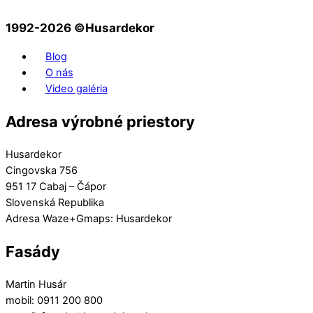
1992-2026 ©️Husardekor
Blog
O nás
Video galéria
Adresa výrobné priestory
Husardekor
Cingovska 756
951 17 Cabaj – Čápor
Slovenská Republika
Adresa Waze+Gmaps: Husardekor
Fasády
Martin Husár
mobil: 0911 200 800