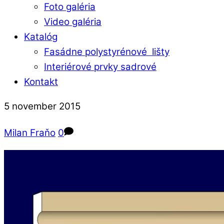
Foto galéria
Video galéria
Katalóg
Fasádne polystyrénové lišty
Interiérové prvky sadrové
Kontakt
Close
Close
5
november
2015
Menu
Cart
Milan Fraňo
0