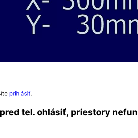
síte
prihlásiť
.
red tel. ohlásiť, priestory nefu