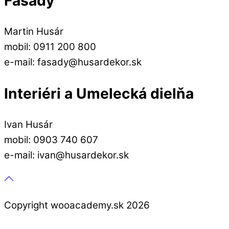
Fasády
Martin Husár
mobil: 0911 200 800
e-mail: fasady@husardekor.sk
Interiéri a Umelecká dielňa
Ivan Husár
mobil: 0903 740 607
e-mail: ivan@husardekor.sk
Copyright wooacademy.sk 2026