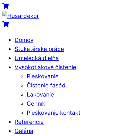
Skip
Menu
Cart
to
content
Cart
Domov
Štukatérske práce
Umelecká dielňa
Vysokotlakové čistenie
Pieskovanie
Čistenie fasád
Lakovanie
Cenník
Pieskovanie kontakt
Referencie
Galéria