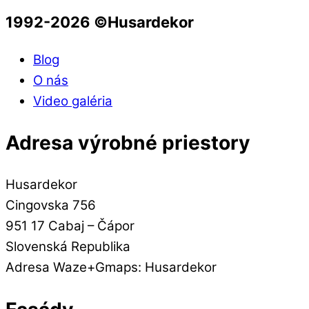
1992-2026 ©️Husardekor
Blog
O nás
Video galéria
Adresa výrobné priestory
Husardekor
Cingovska 756
951 17 Cabaj – Čápor
Slovenská Republika
Adresa Waze+Gmaps: Husardekor