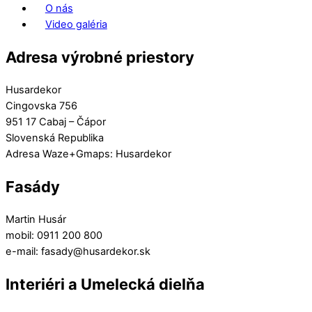
O nás
Video galéria
Adresa výrobné priestory
Husardekor
Cingovska 756
951 17 Cabaj – Čápor
Slovenská Republika
Adresa Waze+Gmaps: Husardekor
Fasády
Martin Husár
mobil: 0911 200 800
e-mail: fasady@husardekor.sk
Interiéri a Umelecká dielňa