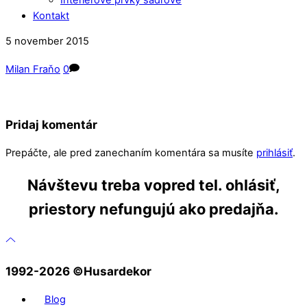
Kontakt
Close
Close
5
november
2015
Menu
Cart
Milan Fraňo
0
Pridaj komentár
Prepáčte, ale pred zanechaním komentára sa musíte
prihlásiť
.
Návštevu treba vopred tel. ohlásiť,
priestory nefungujú ako predajňa.
1992-2026 ©️Husardekor
Blog