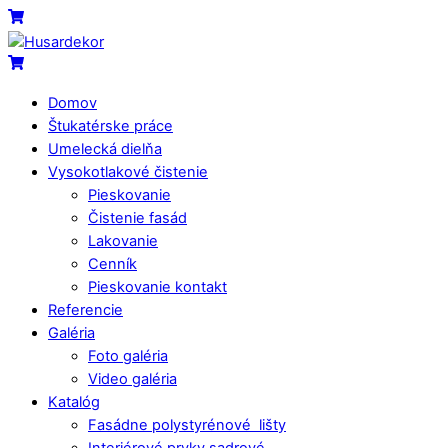
Skip
Menu
Cart
to
content
Cart
Domov
Štukatérske práce
Umelecká dielňa
Vysokotlakové čistenie
Pieskovanie
Čistenie fasád
Lakovanie
Cenník
Pieskovanie kontakt
Referencie
Galéria
Foto galéria
Video galéria
Katalóg
Fasádne polystyrénové lišty
Interiérové prvky sadrové