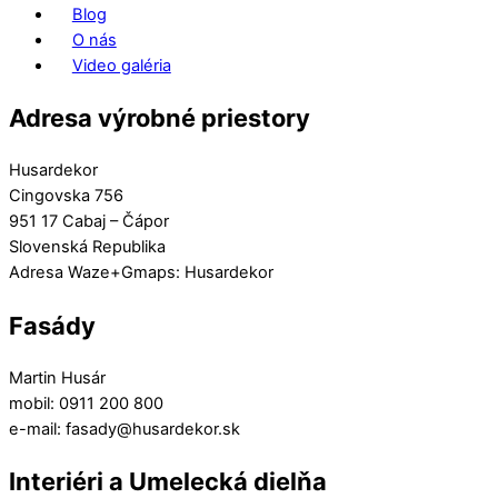
Blog
O nás
Video galéria
Adresa výrobné priestory
Husardekor
Cingovska 756
951 17 Cabaj – Čápor
Slovenská Republika
Adresa Waze+Gmaps: Husardekor
Fasády
Martin Husár
mobil: 0911 200 800
e-mail: fasady@husardekor.sk
Interiéri a Umelecká dielňa