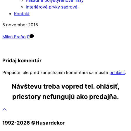
Fasádne polystyrénové lišty
Interiérové prvky sadrové
Kontakt
Close
Close
5
november
2015
Menu
Cart
Milan Fraňo
0
Pridaj komentár
Prepáčte, ale pred zanechaním komentára sa musíte
prihlásiť
.
Návštevu treba vopred tel. ohlásiť,
priestory nefungujú ako predajňa.
1992-2026 ©️Husardekor