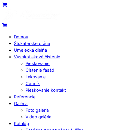
Skip
Menu
Cart
to
content
Cart
Domov
Štukatérske práce
Umelecká dielňa
Vysokotlakové čistenie
Pieskovanie
Čistenie fasád
Lakovanie
Cenník
Pieskovanie kontakt
Referencie
Galéria
Foto galéria
Video galéria
Katalóg